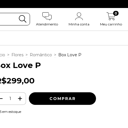
0
Atendimento de seg. a sex. das 08:00 ás 18:
0
Atendimento
Minha conta
Meu carrinho
cio
>
Flores
>
Romântico
>
Box Love P
ox Love P
R$299,00
5
em estoque