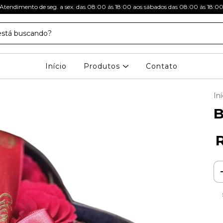
Atendimento de seg. a sex. das 08:00 ás 18:00 aos sábados das 08:00 ás 18:0
Início
Produtos
Contato
Iní
B